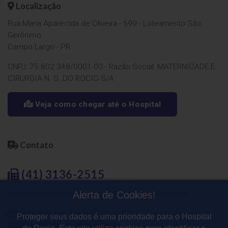
Localização
Rua Maria Aparecida de Oliveira - 599 - Loteamento São
Gerônimo
Campo Largo - PR
CNPJ: 75.802.348/0001-00 - Razão Social: MATERNIDADE E
CIRURGIA N. S. DO ROCIO S/A
Veja como chegar até o Hospital
Contato
(41) 3136-2515
Alerta de Cookies!
* não passamos informações de pacientes por telefone
Siga-nos nas Redes Sociais
Proteger seus dados é uma prioridade para o Hospital