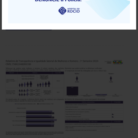
Governo, com base em dados extraídos automaticamente de
seus sistemas. Todavia, nesta edição, o ...
Leia mais