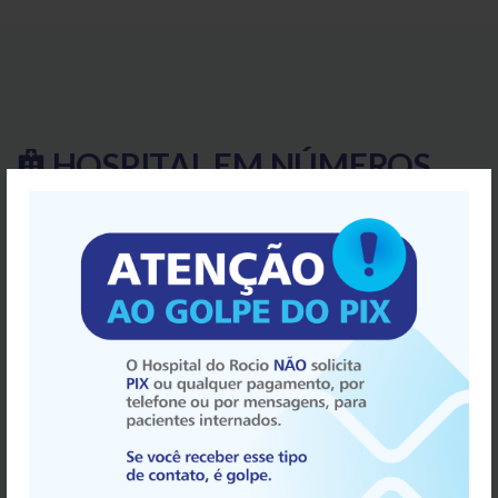
HOSPITAL EM
NÚMEROS
Com tradição de 50 anos, o Hospital do Rocio mantém sua
vocação de atender à população de forma dedicada e
alinhada aos princípios do juramento médico.
"Manter o
mais alto respeito pela vida humana, desde sua
concepção".
34
40