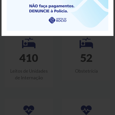
Salas de Cirurgia
Consultórios
410
52
Leitos de Unidades
Obstetrícia
de Internação