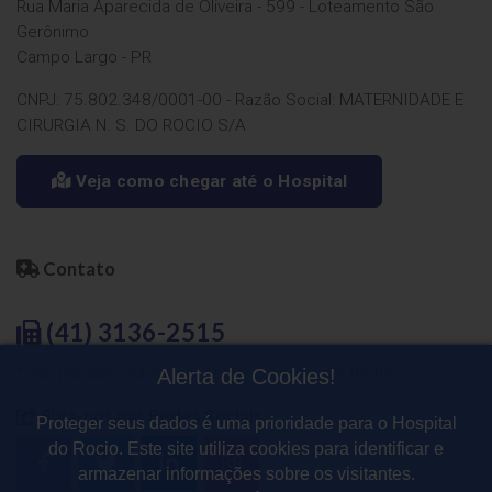
Rua Maria Aparecida de Oliveira - 599 - Loteamento São
Gerônimo
Campo Largo - PR
CNPJ: 75.802.348/0001-00 - Razão Social: MATERNIDADE E
CIRURGIA N. S. DO ROCIO S/A
Veja como chegar até o Hospital
Contato
(41) 3136-2515
Alerta de Cookies!
* não passamos informações de pacientes por telefone
Siga-nos nas Redes Sociais
Proteger seus dados é uma prioridade para o Hospital
do Rocio. Este site utiliza cookies para identificar e
armazenar informações sobre os visitantes.